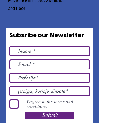
P. Višinskio st. 34, Šiauliai,
3rd floor
Subsribe our Newsletter
I agree to the terms and
conditions
Submit