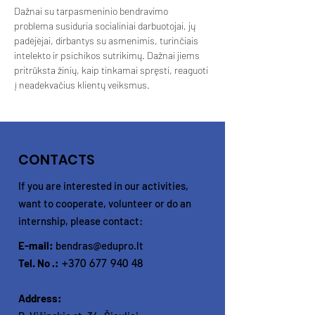
Dažnai su tarpasmeninio bendravimo 
problema susiduria socialiniai darbuotojai, jų 
padėjėjai, dirbantys su asmenimis, turinčiais 
intelekto ir psichikos sutrikimų. Dažnai jiems 
pritrūksta žinių, kaip tinkamai spręsti, reaguoti 
į neadekvačius klientų veiksmus.
CONTACTS
If you are interested in our activities,
want to cooperate, volunteer or do an
internship, please contact:
E-mail:
bendras@edupro.lt
Tel. No .:
+370 677 940 48
Address: